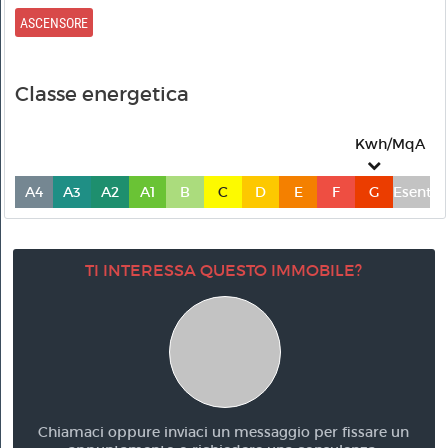
ASCENSORE
Classe energetica
Kwh/MqA
A4
A3
A2
A1
B
C
D
E
F
G
Esente
TI INTERESSA QUESTO IMMOBILE?
Chiamaci oppure inviaci un messaggio per fissare un