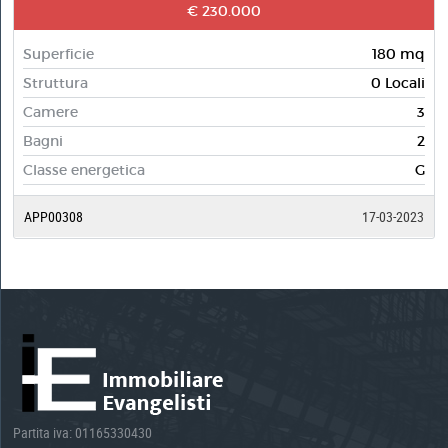
€ 230.000
Superficie
180 mq
Struttura
0 Locali
Camere
3
Bagni
2
Classe energetica
G
APP00308
17-03-2023
Partita iva: 01165330430