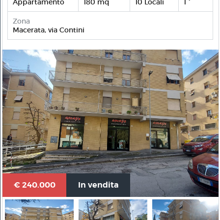
Appartamento
180 mq
10 Locali
1 °
Zona
Macerata, via Contini
€ 240.000
In vendita