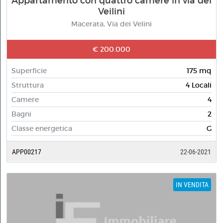
Appartamento con quattro camere in via dei
Veilini
Macerata, Via dei Velini
€ 200.000
Superficie
175 mq
Struttura
4 Locali
Camere
4
Bagni
2
Classe energetica
G
APP00217
22-06-2021
IN VENDITA