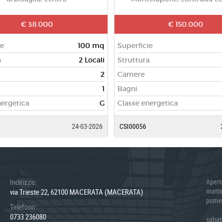
€ 38.000
€ 150.000
ie
100 mq
Superficie
a
2 Locali
Struttura
2
Camere
1
Bagni
nergetica
G
Classe energetica
24-03-2026
CSI00056
Indirizzo:
Apert
matt
via Trieste 22, 62100 MACERATA (MACERATA)
pome
Telefono:
0733 236080
sabat