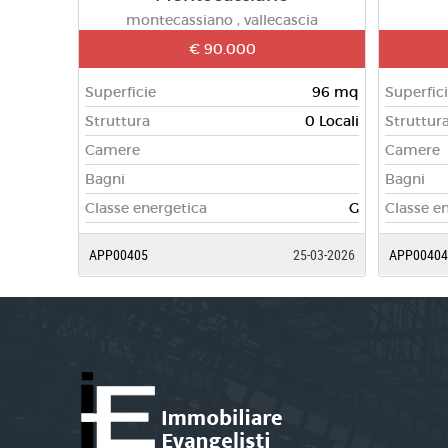
montecassiano , vallecascia
€ 90.000
Superficie
96 mq
Superfic
Struttura
0 Locali
Struttur
Camere
Camere
Bagni
Bagni
Classe energetica
G
Classe e
APP00405
25-03-2026
APP00404