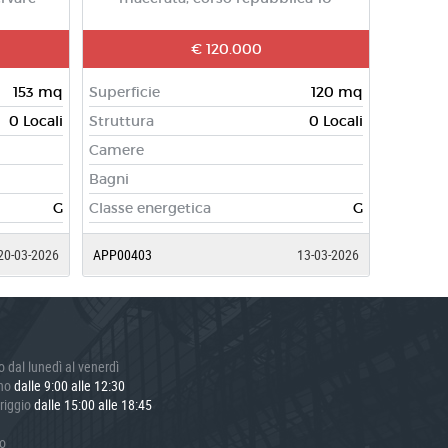
€ 120.000
153 mq
Superficie
120 mq
0 Locali
Struttura
0 Locali
Camere
Bagni
G
Classe energetica
G
20-03-2026
APP00403
13-03-2026
o dal lunedì al venerdì
ino
dalle 9:00 alle 12:30
riggio
dalle 15:00 alle 18:45
o