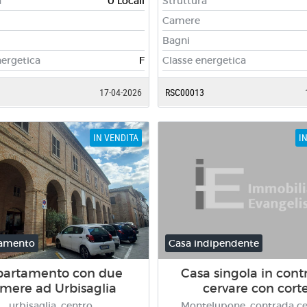
a
0 Locali
Struttura
Camere
Bagni
nergetica
F
Classe energetica
17-04-2026
RSC00013
IN VENDITA
I
amento
Casa indipendente
partamento con due
Casa singola in cont
mere ad Urbisaglia
cervare con cort
urbisaglia, centro
Montelupone, contrada ce