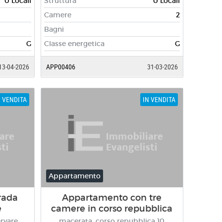
0 Locali
Struttura
0 Locali
Camere
2
Bagni
G
Classe energetica
G
13-04-2026
APP00406
31-03-2026
N VENDITA
IN VENDITA
Appartamento
rada
Appartamento con tre
e
camere in corso repubblica
rvare
macerata, corso repubblica 10