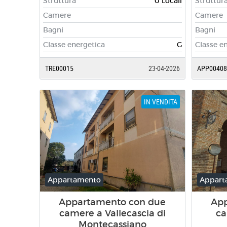
Struttura
0 Locali
Struttur
Camere
Camere
Bagni
Bagni
Classe energetica
G
Classe e
TRE00015
23-04-2026
APP00408
IN VENDITA
Appartamento
Appart
Appartamento con due
Ap
camere a Vallecascia di
ca
Montecassiano