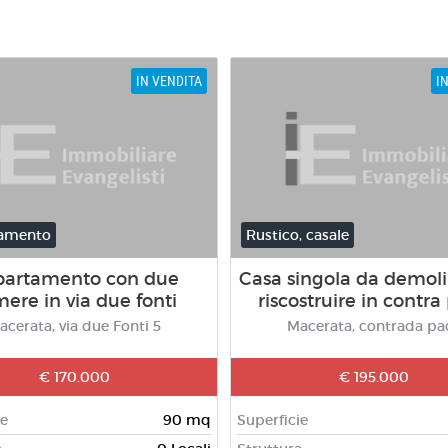
IN VENDITA
I
amento
Rustico, casale
partamento con due
Casa singola da demoli
ere in via due fonti
riscostruire in contra
acerata, via due Fonti 5
Macerata, contrada pa
€ 170.000
€ 195.000
ie
90 mq
Superficie