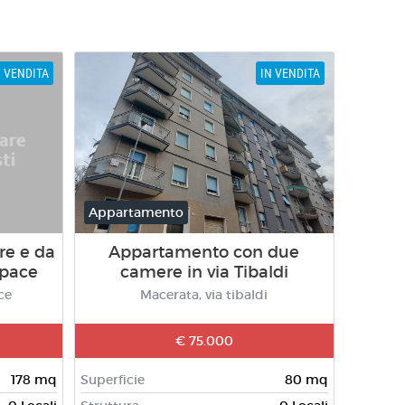
N VENDITA
IN VENDITA
Appartamento
re e da
Appartamento con due
 pace
camere in via Tibaldi
ce
Macerata, via tibaldi
€ 75.000
178 mq
Superficie
80 mq