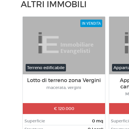
ALTRI IMMOBILI
IN VENDITA
Terreno edificabile
Appart
Lotto di terreno zona Vergini
Ap
cam
macerata, vergini
M
€ 120.000
Superficie
0 mq
Superfic