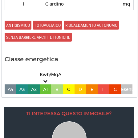
1
Giardino
-- mq
ANTISISMICO
FOTOVOLTAICO
RISCALDAMENTO AUTONOMO
SENZA BARRIERE ARCHITETTONICHE
Classe energetica
Kwh/MqA
A4
A3
A2
A1
B
C
D
E
F
G
Esente
TI INTERESSA QUESTO IMMOBILE?