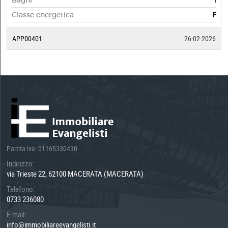
Bagni
1
Classe energetica
F
APP00401
26-02-2026
Partita iva: 01165330430
Indirizzo:
via Trieste 22, 62100 MACERATA (MACERATA)
Telefono:
0733 236080
E-mail:
info@immobiliareevangelisti.it