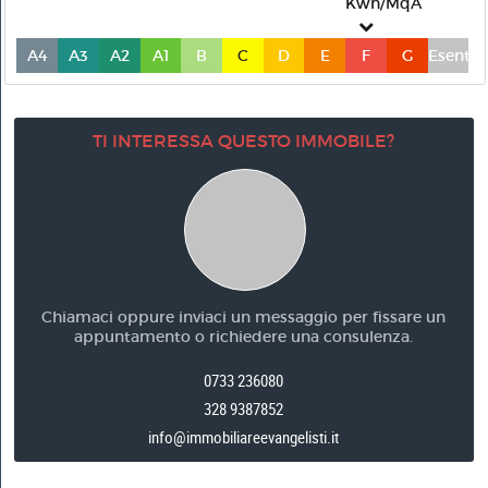
Kwh/MqA
A4
A3
A2
A1
B
C
D
E
F
G
Esente
TI INTERESSA QUESTO IMMOBILE?
Chiamaci oppure inviaci un messaggio per fissare un
appuntamento o richiedere una consulenza.
0733 236080
328 9387852
info@immobiliareevangelisti.it