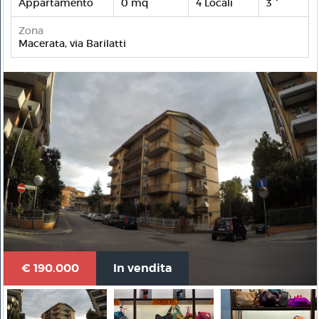
Appartamento
0 mq
4 Locali
3 °
Zona
Macerata, via Barilatti
€ 190.000
In vendita