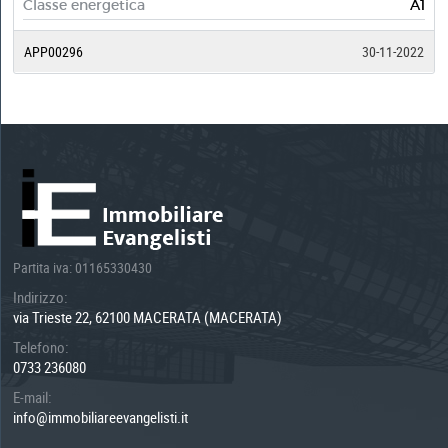
Classe energetica
A1
APP00296
30-11-2022
Partita iva: 01165330430
Indirizzo:
via Trieste 22, 62100 MACERATA (MACERATA)
Telefono:
0733 236080
E-mail:
info@immobiliareevangelisti.it