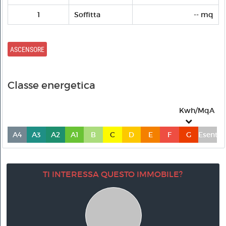
1
Soffitta
-- mq
ASCENSORE
Classe energetica
Kwh/MqA
A4
A3
A2
A1
B
C
D
E
F
G
Esente
TI INTERESSA QUESTO IMMOBILE?