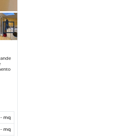
grande
e
mento
-- mq
-- mq