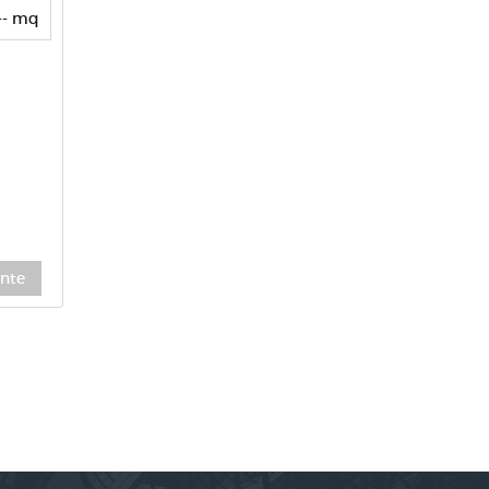
-- mq
nte