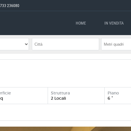
733 236080
HOME
IN VENDITA
rficie
Struttura
Piano
mq
2 Locali
6 °