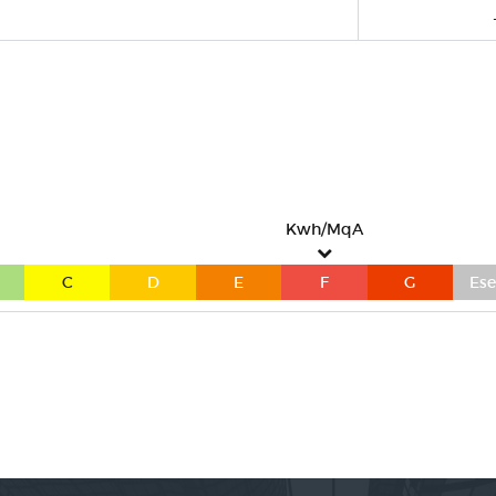
Kwh/MqA
C
D
E
F
G
Ese