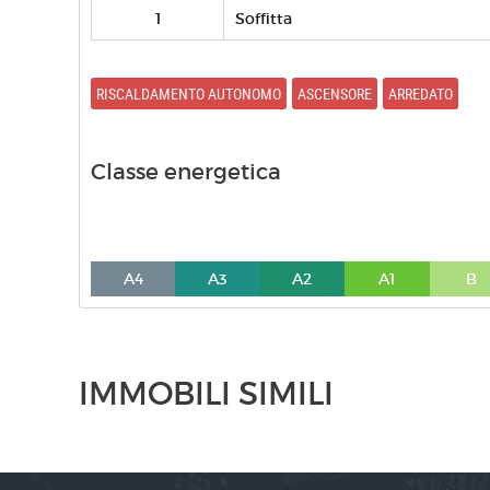
1
Soffitta
RISCALDAMENTO AUTONOMO
ASCENSORE
ARREDATO
Classe energetica
A4
A3
A2
A1
B
IMMOBILI SIMILI