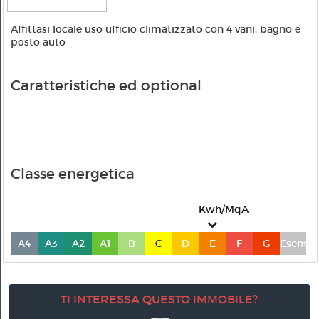
Affittasi locale uso ufficio climatizzato con 4 vani, bagno e
posto auto
Caratteristiche ed optional
Classe energetica
Kwh/MqA
A4
A3
A2
A1
B
C
D
E
F
G
Esente
TI INTERESSA QUESTO IMMOBILE?