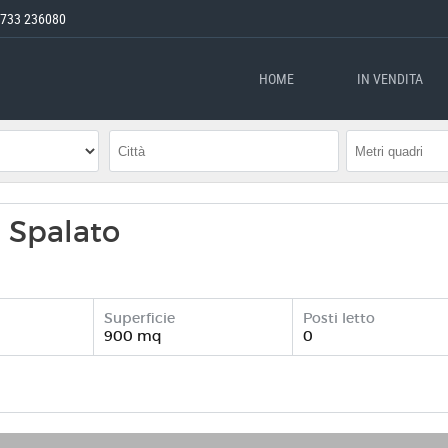
733 236080
HOME
IN VENDITA
a Spalato
Superficie
Posti letto
900 mq
0