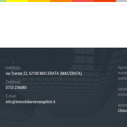
Indirizzo:
Apert
matt
via Trieste 22, 62100 MACERATA (MACERATA)
pome
Telefono:
0733 236080
sabat
matt
E-mail:
info@immobiliareevangelisti.it
dome
Chius