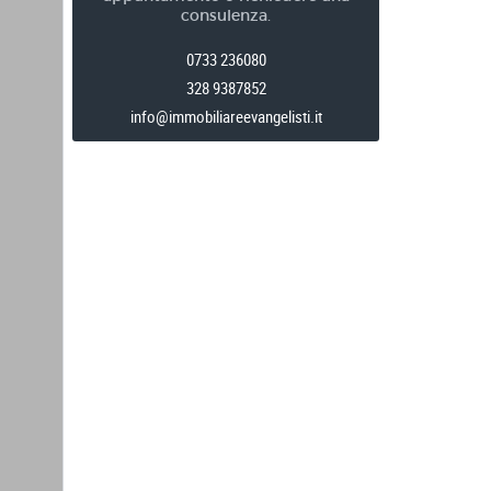
consulenza.
0733 236080
328 9387852
info@immobiliareevangelisti.it