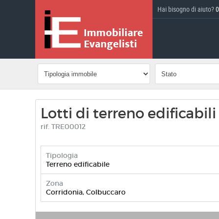
Hai bisogno di aiuto?
0
Lotti di terreno edificabi
rif. TRE00012
Tipologia
Terreno edificabile
Zona
Corridonia, Colbuccaro