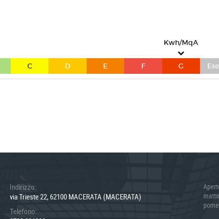
Kwh/MqA
C
D
E
F
G
Ese
Indirizzo:
Apert
matt
via Trieste 22, 62100 MACERATA (MACERATA)
pome
Telefono: