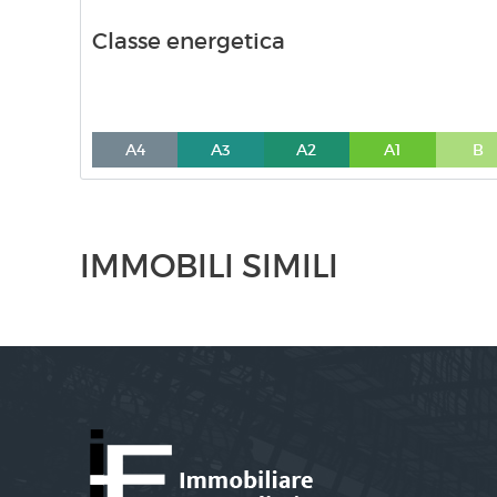
Classe energetica
A4
A3
A2
A1
B
IMMOBILI SIMILI