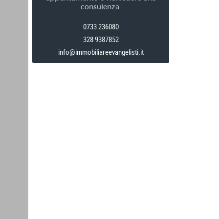
consulenza.
0733 236080
328 9387852
info@immobiliareevangelisti.it