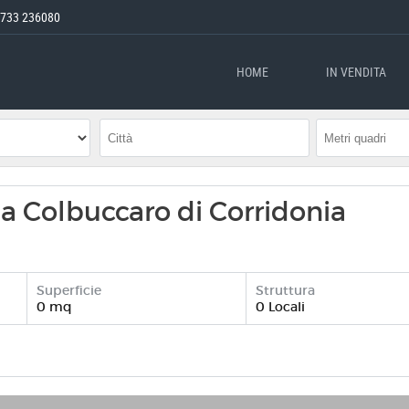
733 236080
HOME
IN VENDITA
li a Colbuccaro di Corridonia
Superficie
Struttura
0 mq
0 Locali