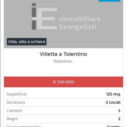
Villa, villa a schiera
Villetta a Tolentino
Tolentino ,
€ 240.000
Superficie
125 mq
Struttura
3 Locali
Camere
3
Bagni
2