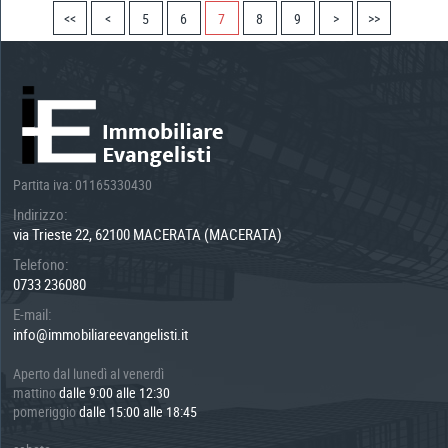
<<
<
5
6
7
8
9
>
>>
Partita iva: 01165330430
Indirizzo:
via Trieste 22, 62100 MACERATA (MACERATA)
Telefono:
0733 236080
E-mail:
info@immobiliareevangelisti.it
Aperto dal lunedì al venerdì
mattino
dalle 9:00 alle 12:30
pomeriggio
dalle 15:00 alle 18:45