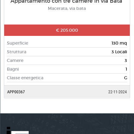
Appartamento con tre camere in via Bata'
Macerata, via bata
€ 205.000
Superficie
130 mq
Struttura
3 Locali
Camere
3
Bagni
1
Classe energetica
G
APP00367
22-11-2024