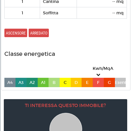
1
Cantina
-- mq
1
Soffitta
-- mq
ASCENSORE
ARREDATO
Classe energetica
Kwh/MqA
A4
A3
A2
A1
B
C
D
E
F
G
Esente
TI INTERESSA QUESTO IMMOBILE?