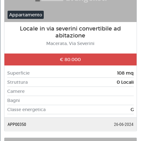
Appartamento
Locale in via severini convertibile ad
abitazione
Macerata, Via Severini
€ 80.000
Superficie
108 mq
Struttura
0 Locali
Camere
Bagni
Classe energetica
G
APP00350
26-06-2024