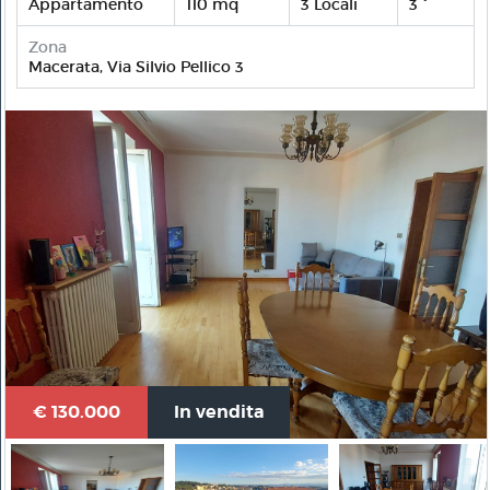
Appartamento
110 mq
3 Locali
3 °
Zona
Macerata, Via Silvio Pellico 3
€ 130.000
In vendita