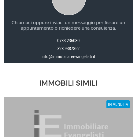
Chiamaci oppure inviaci un messaggio per fissare un
appuntamento o richiedere una consulenza.
0733 236080
328 9387852
info@immobiliareevangelisti.it
IMMOBILI SIMILI
IN VENDITA